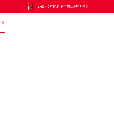
SK-II
SK-II
SK-II
SK-II
SK-II
SK-II
肌膚光透鏡肌膚測試，
免費兌換
新上市 光蘊恆璨修護凝霜 修護乾燥肌膚
新上市 光蘊恆璨淨斑精華 淡化頑固斑點
5合1* 防曬小白球 全新校色綠登場
x CRYBABY 青春露七夕聯名禮盒
精選明星商品
肌源賦能煥顏活膚霜
光蘊輕透防曬系列
發掘您的肌膚潛能，讓肌膚持續晶瑩剔透。
LXP凝時金緻系列
晶透奇肌套裝
贈品價值最高約 NT$950
聲明