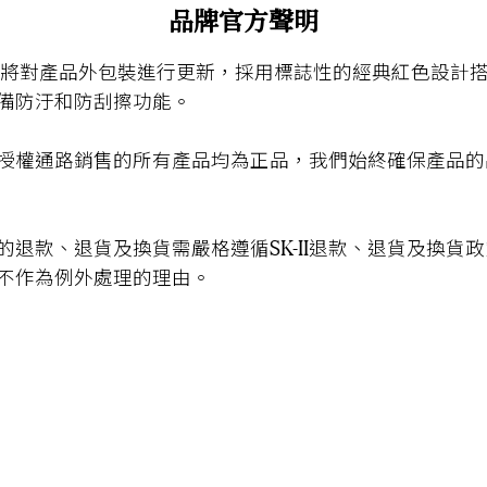
品牌官方聲明
將對產品外包裝進行更新，
採用標誌
性的經典紅色設計
備防
汙和防刮擦功能。
授權通路銷售的所有產品均為
正品，
我們始終確保產品的
SK-II
的退款、退貨及換貨需嚴格遵循
退款、退貨及換貨政
不作為例外處理的理由。