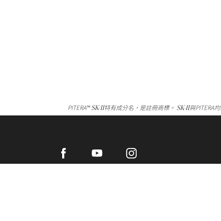
SK-II
SK-II
PITERA
特有成分名，是註冊商標。
與PITER
TM
Facebook
Youtube
Instagram
台灣寶潔股份有限公司版權所有 ©2