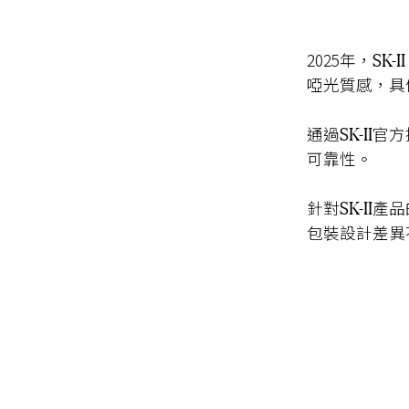
SK-II
2025年，
啞光質感，
具
SK-II
通過
官方
可靠性。
SK-II
針對
產品
包裝設計差異