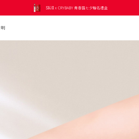
SK-II
SK-II
SK-II
SK-II
SK-II
SK-II
肌膚光透鏡肌膚測試，
免費兌換
新上市 光蘊恆璨修護凝霜 修護乾燥肌膚
新上市 光蘊恆璨淨斑精華 淡化頑固斑點
5合1* 防曬小白球 全新校色綠登場
x CRYBABY 青春露七夕聯名禮盒
精選明星商品
肌源賦能煥顏活膚霜
光蘊輕透防曬系列
發掘您的肌膚潛能，讓肌膚持續晶瑩剔透。
LXP凝時金緻系列
晶透奇肌套裝
贈品價值最高約 NT$950
聲明