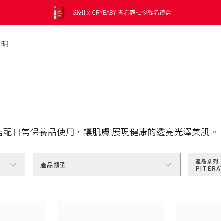
SK-II
SK-II
SK-II
SK-II
SK-II
SK-II
肌膚光透鏡肌膚測試，
免費兌換
新上市 光蘊恆璨修護凝霜 修護乾燥肌膚
新上市 光蘊恆璨淨斑精華 淡化頑固斑點
5合1* 防曬小白球 全新校色綠登場
x CRYBABY 青春露七夕聯名禮盒
精選明星商品
肌源賦能煥顏活膚霜
光蘊輕透防曬系列
發掘您的肌膚潛能，讓肌膚持續晶瑩剔透。
LXP凝時金緻系列
晶透奇肌套裝
贈品價值最高約 NT$950
聲明
搭配
日常
保養品
使用，
讓
肌膚
展現
健康
的
透亮
光澤美肌。
產品系列
產品類型
PITER