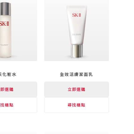
采
化粧水
全效
活膚
潔面乳
立即選購
立即選購
尋找櫃點
尋找櫃點