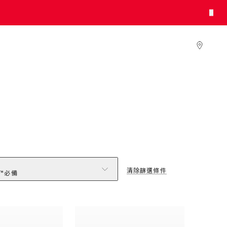
清除篩選條件
A™必備