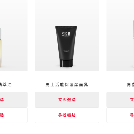
精萃油
男士活能保濕
潔面
乳
青
購
立即選購
點
尋找櫃點