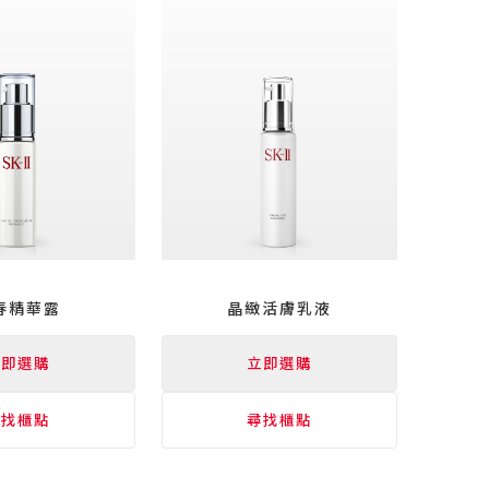
春
精華
露
晶緻活膚乳液
立即選購
立即選購
尋找櫃點
尋找櫃點