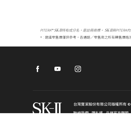
SK-II
SK-II
PITERA
特有成分名，是註冊商標。
與PITER
TM
+ : 建議零售價僅供參考，各通路／零售商之所有轉售價
Facebook
Youtube
Instagram
台灣寶潔股份有限公司版權所有 ©2
聯絡我們
隱私權
品牌官方聲明