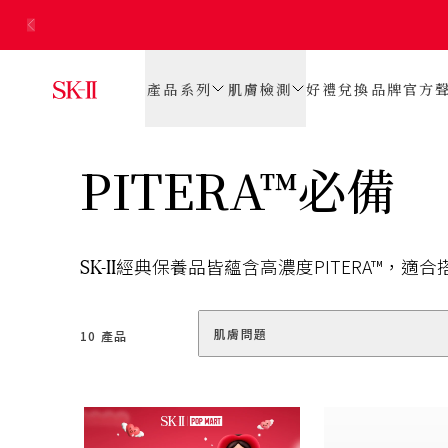
產品系列
肌膚檢測
好禮兌換
品牌官方
PITERA™必備
SK-II
經典
保養品
皆
蘊含
高濃度
PITERA™
，適合
肌膚問題
10 產品