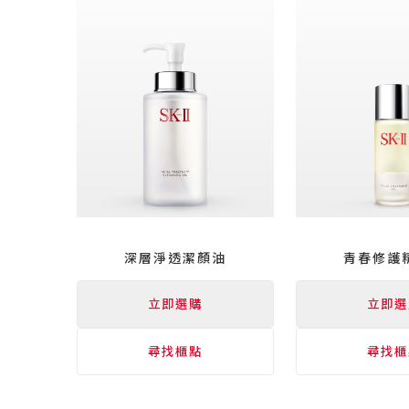
深層淨透潔顏油
青春修護
立即選購
立即選
尋找櫃點
尋找櫃