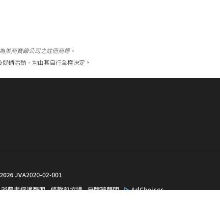
A均為美商寶鹼公司之註冊商標。
格及促銷活動，均由其自行全權決定。
026
JVA2020-02-001
消費者保護聲明
條款和協議
無障礙聲明
AdChoices