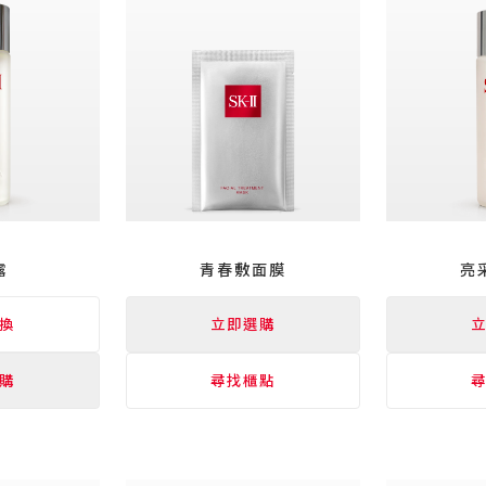
露
青春
敷面膜
亮
換
立即選購
購
尋找櫃點